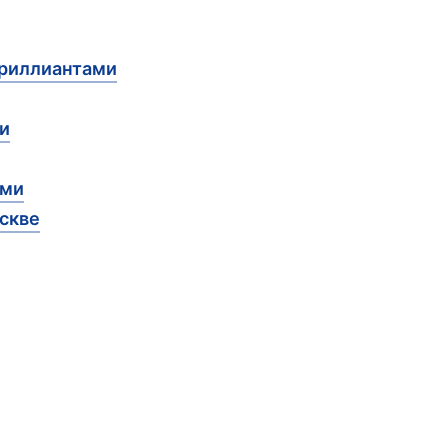
бриллиантами
и
ами
скве